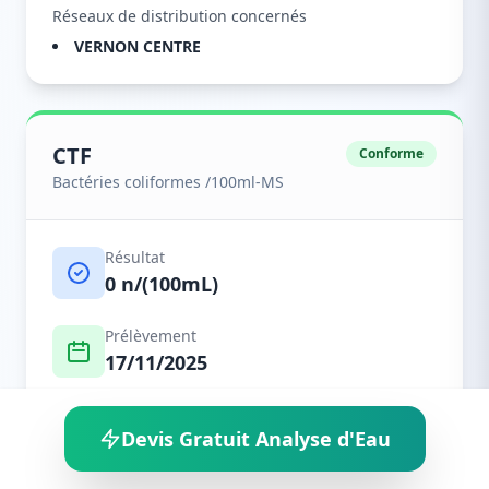
Réseaux de distribution concernés
VERNON CENTRE
CTF
Conforme
Bactéries coliformes /100ml-MS
Résultat
0 n/(100mL)
Prélèvement
17/11/2025
Réf. Analyse
Devis Gratuit Analyse d'Eau
02700177047