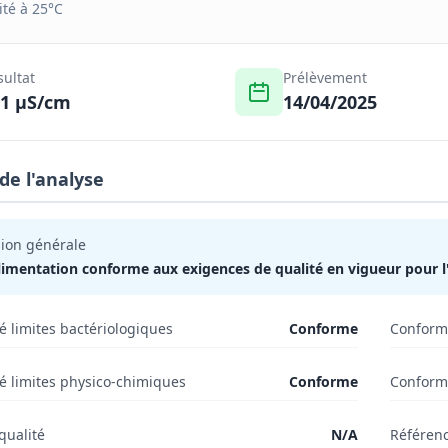
ité à 25°C
sultat
Prélèvement
61 µS/cm
14/04/2025
 de l'analyse
ion générale
limentation conforme aux exigences de qualité en vigueur pour
é limites bactériologiques
Conforme
Conformi
é limites physico-chimiques
Conforme
Conformi
qualité
N/A
Référenc