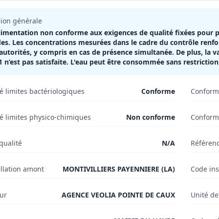
ion générale
limentation non conforme aux exigences de qualité fixées pour 
des. Les concentrations mesurées dans le cadre du contrôle renfor
 autorités, y compris en cas de présence simultanée. De plus, la va
 n’est pas satisfaite. L'eau peut être consommée sans restriction
é limites bactériologiques
Conforme
Conformi
é limites physico-chimiques
Non conforme
Conformi
qualité
N/A
Référenc
llation amont
MONTIVILLIERS PAYENNIERE (LA)
Code ins
eur
AGENCE VEOLIA POINTE DE CAUX
Unité de