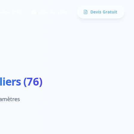
alyse PFAS
Liste des villes
Devis Gratuit
iers (76)
ramètres