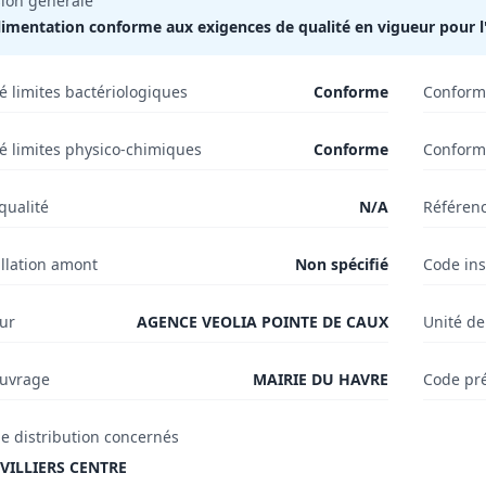
ion générale
limentation conforme aux exigences de qualité en vigueur pour
é limites bactériologiques
Conforme
Conformi
é limites physico-chimiques
Conforme
Conformi
qualité
N/A
Référenc
llation amont
Non spécifié
Code ins
eur
AGENCE VEOLIA POINTE DE CAUX
Unité de
ouvrage
MAIRIE DU HAVRE
Code pr
e distribution concernés
VILLIERS CENTRE