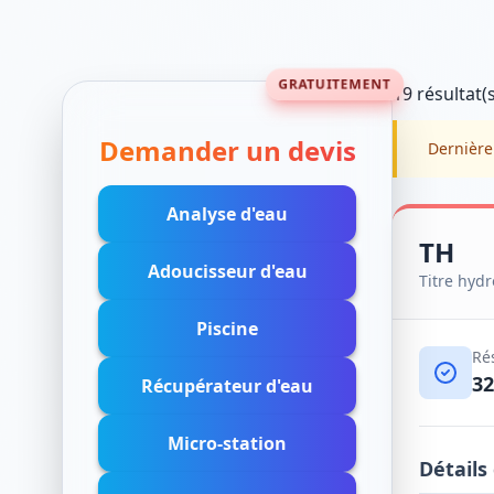
GRATUITEMENT
19 résultat(
Demander un devis
Dernière
Analyse d'eau
TH
Adoucisseur d'eau
Titre hyd
Piscine
Ré
32
Récupérateur d'eau
Micro-station
Détails